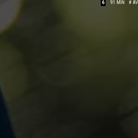
6
91 MIN
# A