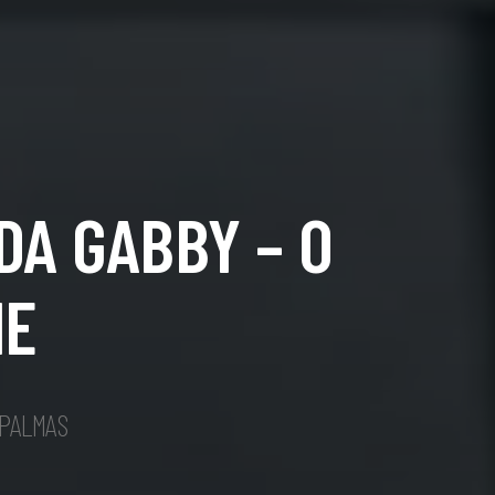
DA GABBY – O
ME
 PALMAS