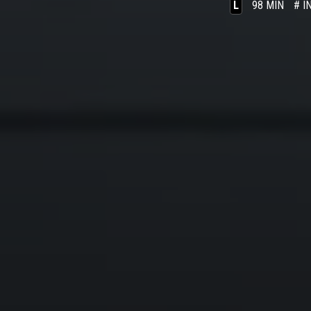
L
98 MIN
# I