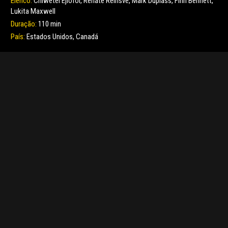
Elenco:
Chiwetel Ejiofor, Renate Reinsve, Mark Duplass, Finn Bennett,
Lukita Maxwell
Duração:
110 min
País:
Estados Unidos, Canadá