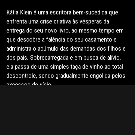
Kátia Klein é uma escritora bem-sucedida que
enfrenta uma crise criativa às vésperas da
entrega do seu novo livro, ao mesmo tempo em
que descobre a falência do seu casamento e
administra o acúmulo das demandas dos filhos e
dos pais. Sobrecarregada e em busca de alívio,
ela passa de uma simples taça de vinho ao total
descontrole, sendo gradualmente engolida pelos
excessos do vício.
FICHA TÉCNICA
DO FILME
(DES)CONTROLE
Direção:
Rosane Svartman, Carol Minêm
Elenco:
Caco Ciocler, Daniel Filho, Júlia Rabello, Irene Ravache,