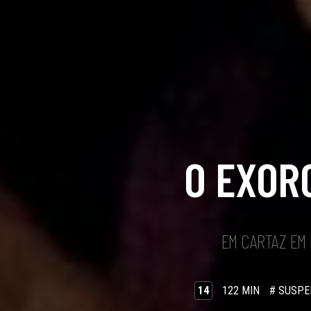
O EXOR
EM CARTAZ EM
14
122 MIN
# SUSPE