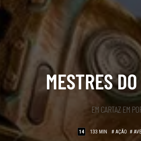
MESTRES DO
EM CARTAZ EM PO
14
133 MIN
# AÇÃO
# AV