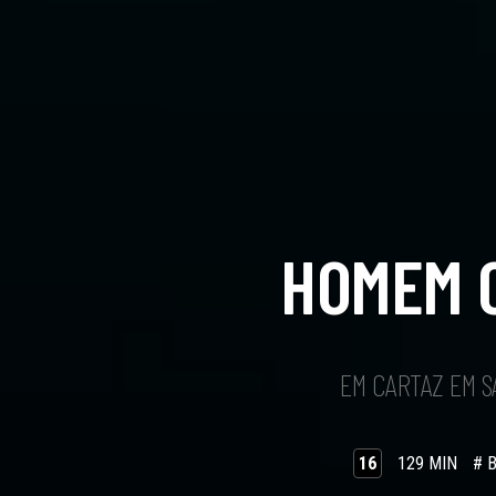
HOMEM 
EM CARTAZ EM 
16
129 MIN
# 