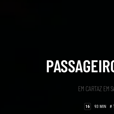
PASSAGEIR
EM CARTAZ EM 
16
93 MIN
# 