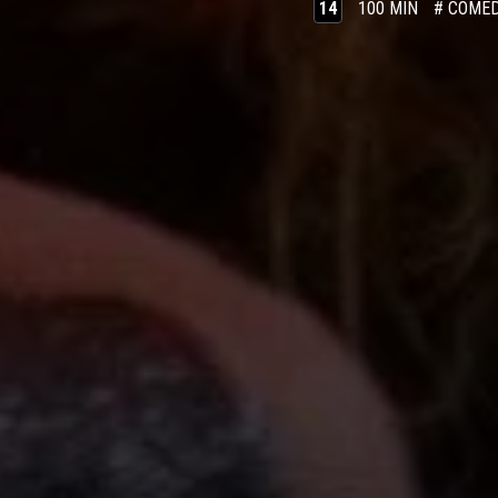
14
100 MIN
# COMÉD