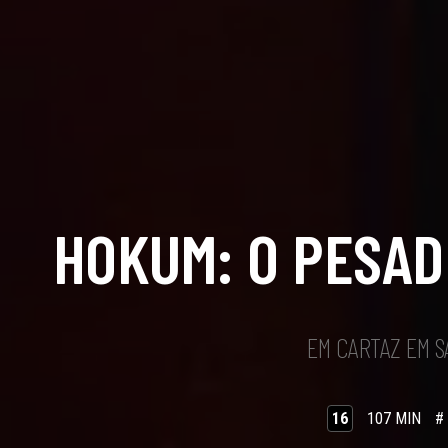
HOKUM: O PESAD
EM CARTAZ EM 
16
107 MIN
#