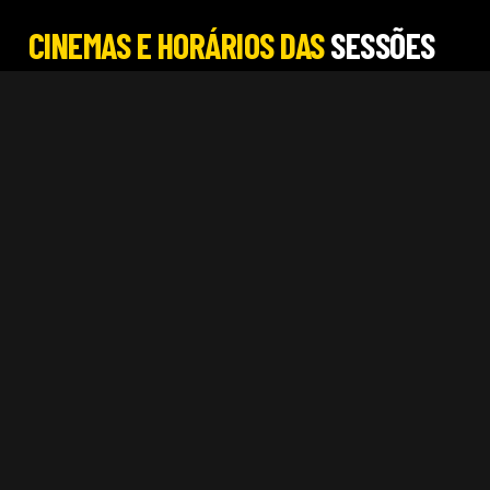
CINEMAS E HORÁRIOS DAS
SESSÕES
EM SALVADOR
DO FILME QUEM TEM
COM QUE ME PAGUE NÃO ME DEVE
NADA
PROGRAMAÇÃO DO DIA